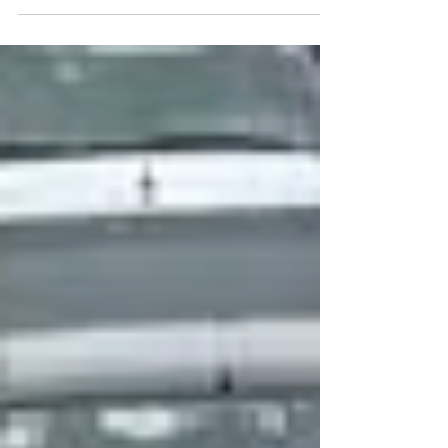
realiza nos dias 25 e 27 de março, a partir das
10h, um grande leilão**,** incluindo...