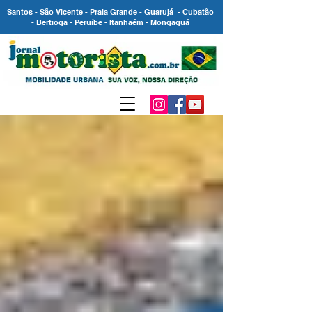
Santos - São Vicente - Praia Grande - Guarujá - Cubatão
- Bertioga - Peruíbe - Itanhaém - Mongaguá