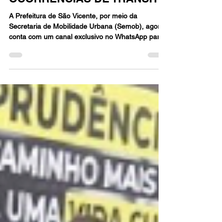
DENÚNCIAS E
OCORRÊNCIAS DE TRÂNSITO
A Prefeitura de São Vicente, por meio da
Secretaria de Mobilidade Urbana (Semob), agora
conta com um canal exclusivo no WhatsApp para
o recebimento de denúncias e ocorrências
relacionadas ao trânsito. Pelo número (13) 3466-
5542, os cidadãos poderão informar, por
mensagem de texto, áudio, foto, vídeo e ligação
via WhatsApp, ocasiões como estacionamento
irregular, semáforos com defeito, falhas na
sinalização, acidentes e demais problemas de
mobilidade urbana. O atendimento func