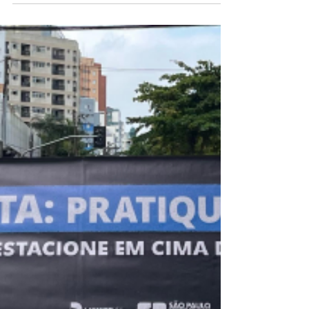
MOTORISTAS EM PRAIA
GRANDE
A convivência harmônica e o respeito entre
pedestres, ciclistas e motoristas, além do
cumprimento das regras de trânsito são
conceitos...