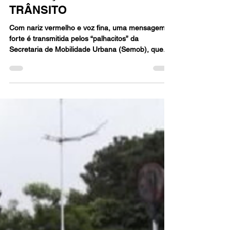
12 de mai. de 2025
2 min de leitura
SÃO VICENTE DÁ INÍCIO ÀS
AÇÕES DO MAIO AMARELO
COM ATIVIDADES DE
EDUCAÇÃO PARA O
TRÂNSITO
Com nariz vermelho e voz fina, uma mensagem
forte é transmitida pelos “palhacitos” da
Secretaria de Mobilidade Urbana (Semob), que...