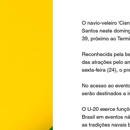
O navio-veleiro ‘Cisn
Santos neste doming
39, próximo ao Termi
Reconhecida pela be
das atrações pelo a
sexta-feira (24), o pr
No acesso ao evento,
serão destinados a in
O U-20 exerce funçõe
Brasil em eventos ná
as tradições navais b