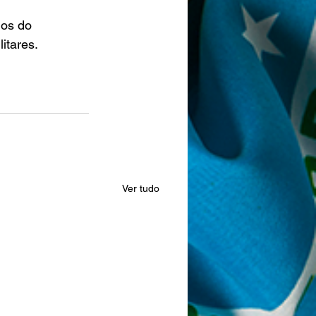
os do 
itares.
Ver tudo