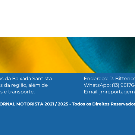
as da Baixada Santista
Endereço: R. Bittencou
s da região, além de
WhatsApp: (13) 98176
PORTO DE SANTOS
PAR
os e transporte.
Email:
jmreportage
REGISTRA EM JULHO
AVA
MAIOR MOVIMENTO DE
OBR
ORNAL MOTORISTA 2021 / 2025 - Todos os Direitos Reservado
CARGAS DA HISTÓRIA
LEG
TUR
SAN