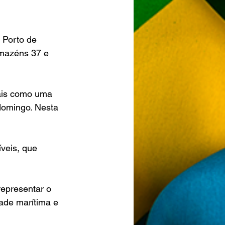
 Porto de 
rmazéns 37 e 
ais como uma 
omingo. Nesta 
veis, que 
representar o 
ade marítima e 