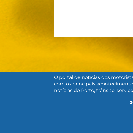
O portal de notícias dos motorist
com os principais acontecimento
ACS CELEBRA O
notícias do Porto, trânsito, serviç
CENTENÁRIO DE SUA
SEDE, O PALÁCIO DO
J
COMÉRCIO