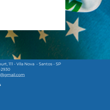
rt, 111 - Vila Nova - Santos - SP
-2930
QUE VALONGO
m@gmail.com
NÇA COM 2ª FASE DE
AS E CONSOLIDA
s
ADO HISTÓRICO E
ÍSTICO DO PORTO DE
TOS