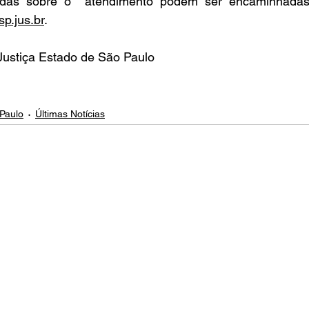
vidas sobre o  atendimento podem ser encaminhada
sp.jus.br
.
 Justiça Estado de São Paulo
Paulo
Últimas Notícias