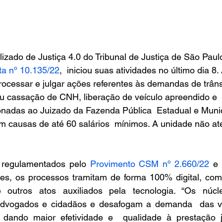
izado de Justiça 4.0 do Tribunal de Justiça de São Paulo
ta nº 10.135/22
,  iniciou suas atividades no último dia 8
ocessar e julgar ações referentes às demandas de trânsi
u cassação de CNH, liberação de veículo apreendido e  
onadas ao Juizado da Fazenda Pública  Estadual e Munic
am causas de até 60 salários  mínimos. A unidade não a
 regulamentados pelo 
Provimento CSM nº 2.660/22
 e 
les, os processos tramitam de forma 100% digital, com a
e outros atos auxiliados pela tecnologia. “Os núcl
dvogados e cidadãos e desafogam a demanda  das var
 dando maior efetividade e  qualidade à prestação ju