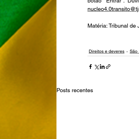
botão “Entrar”. Dú
nucleo4.0transito@tj
Matéria: Tribunal de
Direitos e deveres
São 
Posts recentes