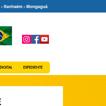
be - Itanhaém - Mongaguá
DIGITAL
EXPEDIENTE
E