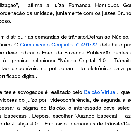
lização”,  afirma a juíza Fernanda Henriques Gonç
ordenação da unidade, juntamente com os juízes Bruno S
doso.
ônico. O 
Comunicado Conjunto nº 491/22
  detalha o pa
ono deve indicar o Foro  da Fazenda Pública/Acidentes 
 é  preciso selecionar “Núcleo Capital 4.0 – Trânsito
o disponíveis no peticionamento eletrônico para pes
tificado digital.
artes e advogados é realizado pelo 
Balcão Virtual
,  que
idores do juízo por  videoconferência, de segunda a sex
essar a página do Balcão, o interessado deve selecion
s Especiais”. Depois, escolher “Juizado Especial  Faz
 de Justiça 4.0 – Exclusivo  demandas de trânsito/Detr