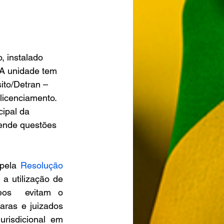
, instalado 
. A unidade tem 
to/Detran –  
licenciamento. 
ipal da 
tende questões 
pela 
Resolução 
 utilização de  
eos  evitam o 
as e juizados 
risdicional em 