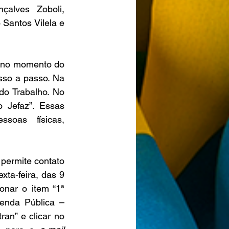
alves Zoboli, 
antos Vilela e  
sso a passo. Na 
do Trabalho. No 
 Jefaz”. Essas 
soas  físicas, 
 permite contato 
ta-feira, das 9 
ar o item “1ª  
enda Pública – 
an” e clicar no 