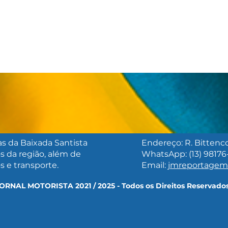
as da Baixada Santista
Endereço: R. Bittencou
s da região, além de
WhatsApp: (13) 98176
SÃO VICENTE LANÇA
FES
os e transporte.
Email:
jmreportage
CANAL DE WHATSAPP
OFE
PARA DENÚNCIAS E
CUL
ORNAL MOTORISTA 2021 / 2025 - Todos os Direitos Reservado
OCORRÊNCIAS DE
TODA
TRÂNSITO
DE 