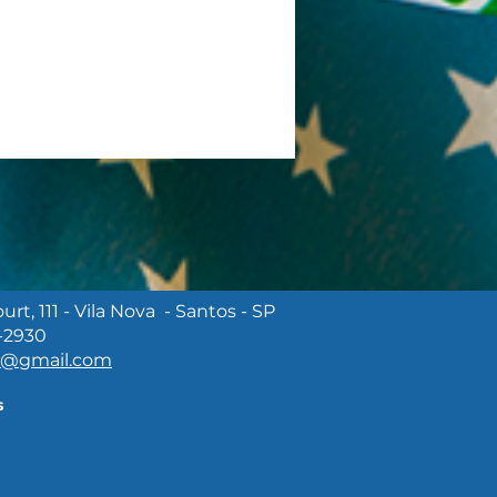
rt, 111 - Vila Nova - Santos - SP
-2930
TIVAL SANTOS CAFÉ
m@gmail.com
RECE SABORES,
TURA E LAZER PARA
s
 A FAMÍLIA NO FIM
SEMANA