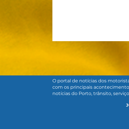
O portal de notícias dos motorist
com os principais acontecimento
A URGENTE NECESSIDADE
notícias do Porto, trânsito, serviç
DE REPENSARMOS A
FISCALIZAÇÃO DE
J
VELOCIDADE NO BRASIL