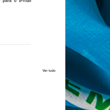
s para o 
e-mail
Ver tudo