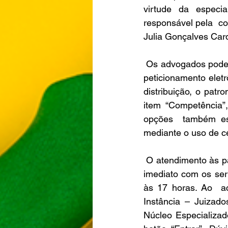
virtude da especia
responsável pela  co
Julia Gonçalves Car
 Os advogados podem distribuir as demandas de trânsito/Detran ao Núcleo, no momento do 
peticionamento eletr
distribuição, o patr
item “Competência”,
opções  também estã
mediante o uso de cer
 O atendimento às p
imediato com os serv
às 17 horas. Ao  ac
Instância – Juizado
Núcleo Especializado