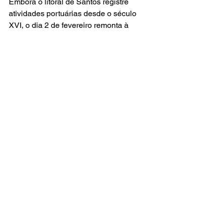
Embora o litoral de Santos registre 
atividades portuárias desde o século 
XVI, o dia 2 de fevereiro remonta à 
inauguração do porto organizado, em 
1892.
A data marca a chegada do navio 
inglês Nasmyth, o primeiro a trafegar e 
atracar nos então 260 metros de cais. 
Hoje, o maior porto brasileiro soma 16 
km de cais disponíveis para atracação 
ao longo dos 30 km de extensão do 
canal.
Caderno do Porto
Santos
Últimas Notícias