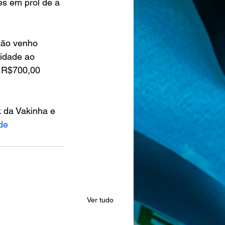
s em prol de a 
tão venho 
uidade ao 
 R$700,00 
 da Vakinha e 
de
Ver tudo