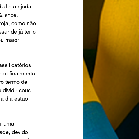
al e a ajuda 
2 anos.
greja, como não 
ar de já ter o 
eu maior 
sificatórios 
ndo finalmente 
ro termo de 
dividir seus 
a dia estão 
r uma 
dade, devido 