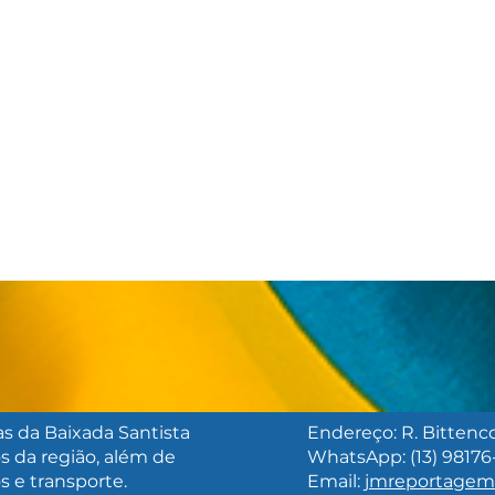
as da Baixada Santista
Endereço: R. Bittencou
s da região, além de
WhatsApp: (13) 98176
FESTIVAL SANTOS CAFÉ
'VEM
os e transporte.
Email:
jmreportage