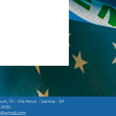
rt, 111 - Vila Nova - Santos - SP
-2930
 PRA ORLA' VAI
m@gmail.com