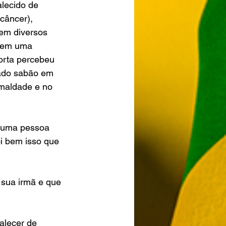
lecido de 
câncer), 
em diversos 
 tem uma 
orta percebeu 
rado sabão em 
maldade e no 
 uma pessoa 
i bem isso que 
sua irmã e que 
alecer de 