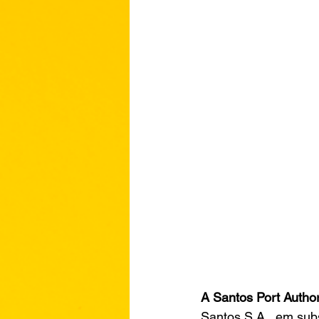
A Santos Port Author
Santos S.A., em sub