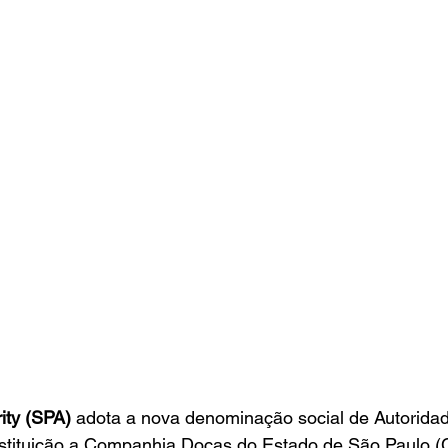
ity (SPA)
 adota a nova denominação social de Autoridad
stituição a Companhia Docas do Estado de São Paulo (C