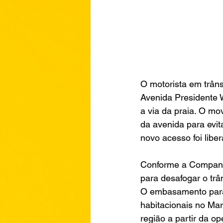
O motorista em trân
Avenida Presidente W
a via da praia. O mo
da avenida para evit
novo acesso foi libe
Conforme a Companhi
para desafogar o trâ
O embasamento para
habitacionais no Ma
região a partir da o