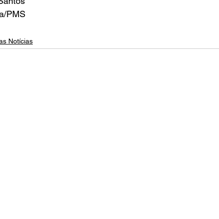
 Santos
ra/PMS
as Notícias