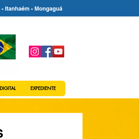
be - Itanhaém - Mongaguá
DIGITAL
EXPEDIENTE
S