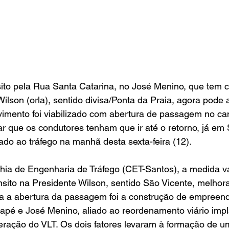
sito pela Rua Santa Catarina, no José Menino, que tem 
ilson (orla), sentido divisa/Ponta da Praia, agora pode 
vimento foi viabilizado com abertura de passagem no cant
ar que os condutores tenham que ir até o retorno, já em 
rado ao tráfego na manhã desta sexta-feira (12).
a de Engenharia de Tráfego (CET-Santos), a medida vai
nsito na Presidente Wilson, sentido São Vicente, melhora
 a abertura da passagem foi a construção de empreen
rapé e José Menino, aliado ao reordenamento viário imp
peração do VLT. Os dois fatores levaram à formação de u