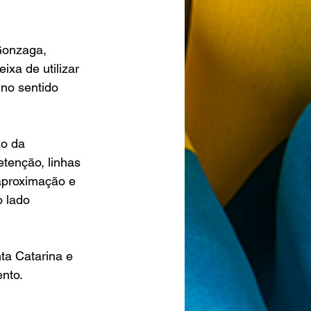
Gonzaga, 
xa de utilizar 
 no sentido 
o da 
tenção, linhas 
aproximação e 
 lado 
ta Catarina e 
nto.