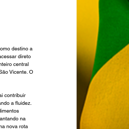
como destino a 
acessar direto 
eiro central 
São Vicente. O 
 contribuir 
ndo a fluidez. 
dimentos 
lantando na 
ma nova rota 