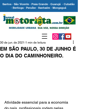
Santos - São Vicente - Praia Grande - Guarujá - Cubatão
- Bertioga - Peruíbe - Itanhaém - Mongaguá
30 de jun. de 2021
1 min de leitura
EM SÃO PAULO, 30 DE JUNHO É
O DIA DO CAMINHONEIRO.
Atividade essencial para a economia 
do país, profissionais rodam pelas 