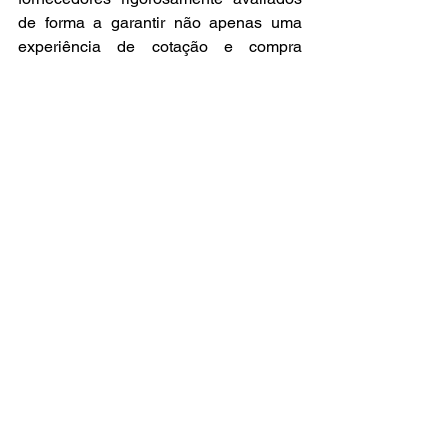
de forma a garantir não apenas uma 
experiência de cotação e compra 
integrada em uma única plataforma, 
mas também a entrega de diesel de 
qualidade segundo os protocolos de 
segurança exigidos. A ferramenta é 
gratuita para o demandante 
(comprador) e para utilizá-la basta 
realizar o cadastro. Para o ofertante 
(vendedor) é cobrado um valor sobre a 
venda do diesel.
Destaque
Últimas Notícias
Tecnologia e Inovação