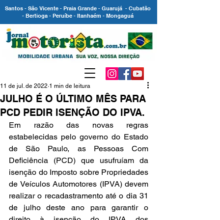
Santos - São Vicente - Praia Grande - Guarujá - Cubatão
- Bertioga - Peruíbe - Itanhaém - Mongaguá
11 de jul. de 2022
1 min de leitura
JULHO É O ÚLTIMO MÊS PARA
PCD PEDIR ISENÇÃO DO IPVA.
Em razão das novas regras 
estabelecidas pelo governo do Estado 
de São Paulo, as Pessoas Com 
Deficiência (PCD) que usufruíam da 
isenção do Imposto sobre Propriedades 
de Veículos Automotores (IPVA) devem 
realizar o recadastramento até o dia 31 
de julho deste ano para garantir o 
direito à isenção do IPVA dos 