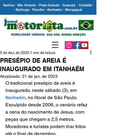
Santos - São Vicente - Praia Grande - Guarujá - Cubatão
- Bertioga - Peruíbe - Itanhaém - Mongaguá
5 de dez. de 2022
1 min de leitura
PRESÉPIO DE AREIA É
INAUGURADO EM ITANHAÉM
Atualizado:
21 de jan. de 2023
O tradicional presépio de areia é 
inaugurado, neste sábado (3), em 
Itanhaém
, no litoral de São Paulo. 
Esculpido desde 2006, o cenário refaz 
a cena do nascimento de Jesus, com 
peças que chegam a 2,5 metros. 
Moradores e turistas podem tirar fotos 
até o final de dezembro.