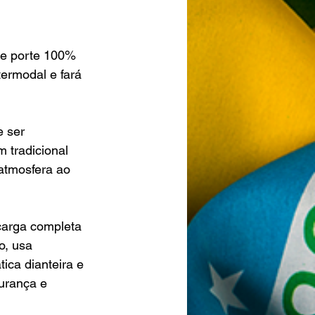
nde porte 100% 
termodal e fará 
 ser 
 tradicional 
atmosfera ao 
carga completa 
o, usa 
ca dianteira e 
urança e 