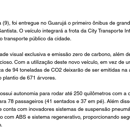
ra (9), foi entregue no Guarujá o primeiro ônibus de gra
antista. O veículo integrará a frota da City Transporte In
do transporte público da cidade.
ade visual exclusiva e emissão zero de carbono, além de
ioso. Com a utilização deste novo veículo, em vez de um
ca de 94 toneladas de CO2 deixarão de ser emitidas na 
o plantio de 671 árvores.
ossui autonomia para rodar até 250 quilômetros com a 
ra 78 passageiros (41 sentados e 37 em pé). Além diss
 e conta com inovadores sistemas de suspensão pneumáti
isco com ABS e sistema regenerativo, proporcionando seg
.