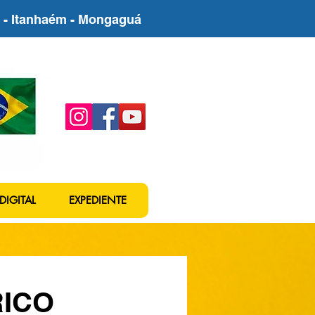
be - Itanhaém - Mongaguá
DIGITAL
EXPEDIENTE
RICO