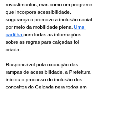
revestimentos, mas como um programa 
que incorpora acessibilidade, 
segurança e promove a inclusão social 
por meio da mobilidade plena. 
Uma 
cartilha 
com todas as informações 
sobre as regras para calçadas foi 
criada.
Responsável pela execução das 
rampas de acessibilidade, a Prefeitura 
iniciou o processo de inclusão dos 
conceitos do Calçada para todos em 
intervenções por toda Cidade. Nos 
últimos anos, os trabalhos seguem a 
todo vapor. Desde 2023, 47,1 Km de 
passeios ganharam os padrões de 
acessibilidade, em obras realizadas 
pela Secretaria de Infraestrutura e 
Serviços Públicos (Seinfra). 