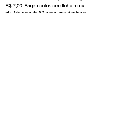
R$ 7,00. Pagamentos em dinheiro ou 
pix. Maiores de 60 anos, estudantes e 
professores pagam meia-tarifa. 
Crianças até cinco anos, no colo, não 
pagam.
MATÉRIA: Diogo Caixote/Divulgação 
PMS
FOTO: Henrique Teixeira/Divulgação 
PMS
Turismo
Santos
Últimas Notícias