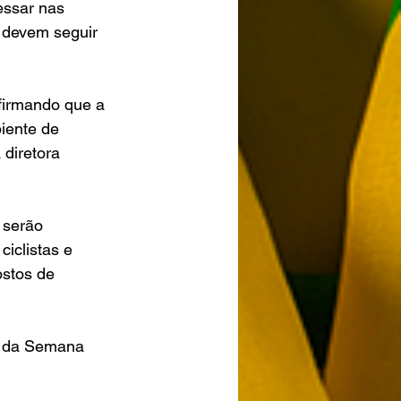
essar nas 
s devem seguir 
firmando que a 
iente de 
 diretora 
 serão 
ciclistas e 
stos de 
l da Semana 