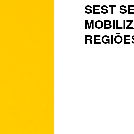
SEST S
MOBILI
REGIÕES