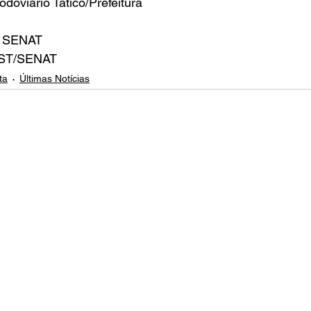
doviário Tatico/Prefeitura 
T SENAT
EST/SENAT
ta
Últimas Notícias