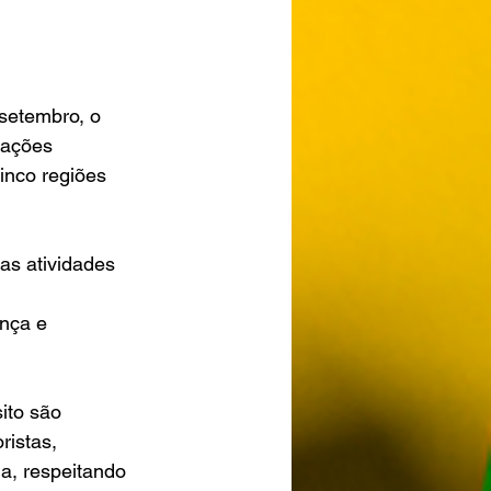
setembro, o 
ações 
inco regiões 
as atividades 
nça e 
ito são 
istas, 
ia, respeitando 