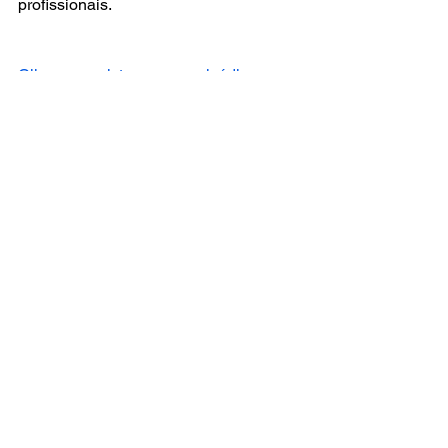
profissionais.
Clique a assista o novo episódio
Clique e assista o primeiro episódio
Transportes
Últimas Notícias
Ver tudo
Posts recentes