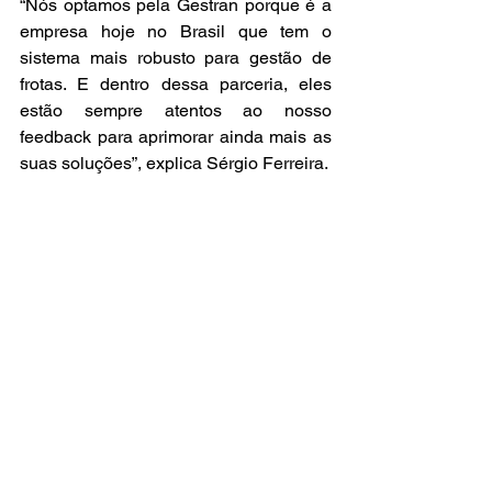
“Nós optamos pela Gestran porque é a 
empresa hoje no Brasil que tem o 
sistema mais robusto para gestão de 
frotas. E dentro dessa parceria, eles 
estão sempre atentos ao nosso 
feedback para aprimorar ainda mais as 
suas soluções”, explica Sérgio Ferreira.
Para mais informações sobre as 
soluções da Gestran, acesse 
https://gestran.com.br/
Destaque
Tecnologia e Inovação
Últimas Notícias
Ver tudo