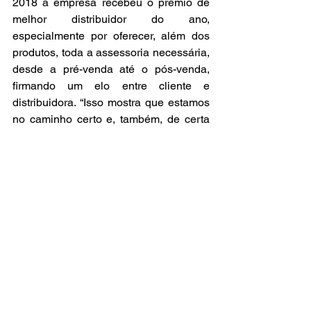
2018 a empresa recebeu o prêmio de 
melhor distribuidor do ano, 
especialmente por oferecer, além dos 
produtos, toda a assessoria necessária, 
desde a pré-venda até o pós-venda, 
firmando um elo entre cliente e 
distribuidora. “Isso mostra que estamos 
no caminho certo e, também, de certa 
forma, é um dos motivos da Festo nos 
confiar mais esta oportunidade de 
expansão da Soma Sul com os seus 
produtos para a nossa filial de 
Joinville”, celebra o diretor de 
operações.
SERVIÇO
Para saber mais sobre os produtos 
Festo na Soma Solution, acesse, 
https://www.somasolution.com.br/