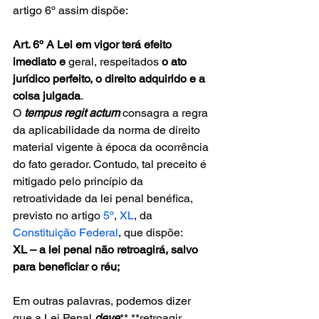
artigo 6º assim dispõe:
Art. 6º A Lei em vigor terá efeito 
imediato e
 geral, respeitados 
o ato 
jurídico perfeito, o direito adquirido e a 
coisa julgada
.
O 
tempus regit actum
 consagra a regra 
da aplicabilidade da norma de direito 
material vigente à época da ocorrência 
do fato gerador. Contudo, tal preceito é 
mitigado pelo princípio da 
retroatividade da lei penal benéfica, 
previsto no artigo 
5º
, 
XL
, da 
Constituição Federal
, que dispõe:
XL – a lei penal não retroagirá, salvo 
para beneficiar o réu;
Em outras palavras, podemos dizer 
que a Lei Penal 
deve
** **retroagir 