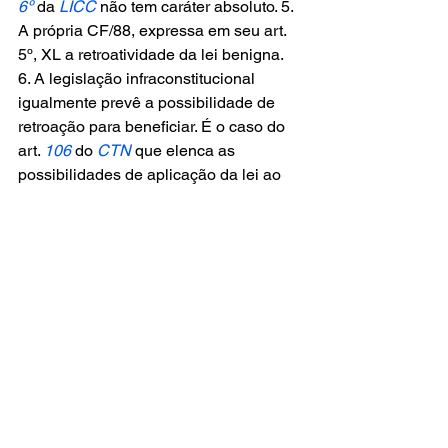
6º
 da 
LICC
 não tem caráter absoluto. 5. 
A própria CF/88, expressa em seu art. 
5º, XL a retroatividade da lei benigna. 
6. A legislação infraconstitucional 
igualmente prevê a possibilidade de 
retroação para beneficiar. É o caso do 
art. 
106
 do 
CTN
 que elenca as 
possibilidades de aplicação da lei ao 
fato pretérito. 7. A despeito da 
Resolução do CONTRAN, a 
necessária ponderação sobre a 
aplicação dos princípios em comento, 
infere-se que o melhor direito está na 
aplicação retroativa da lei mais 
benéfica, privilegiando-se, assim, o 
princípio geral de direito de 
retroatividade da lei mais benéfica.
 8. 
Reforma da sentença para conceder a 
segurança no sentido de determinar a 