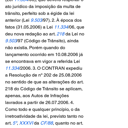
ato jurídico da imposição da multa de 
trânsito, perfeito sob a égide da lei 
anterior (Lei 
9.503
/97). 2. À época dos 
fatos (31.05.2006) a Lei 
11.334
/06, que 
deu nova redação ao art. 
218
 da Lei no 
9.503
/97 (Código de Trânsito), ainda 
não existia. Porém quando do 
lançamento ocorrido em 10.08.2006 já 
se encontrava em vigor a referida Lei 
11.334
/2006. 3. O CONTRAN expediu 
a Resolução de nº 202 de 25.08.2006 
no sentido de que as alterações do art. 
218 do Código de Trânsito se aplicam, 
apenas, aos Autos de Infrações 
lavrados a partir de 26.07.2006. 4. 
Como todo e qualquer princípio, o da 
irretroatividade da lei, previsto tanto no 
art. 
5º
, 
XXXVI
 da 
CF/88
, quanto no art. 