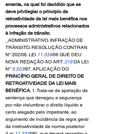
ementa, na qual foi decidido que se 
deve privilegiar o princípio da 
retroatividade da lei mais benéfica nos 
processos administrativos relacionados 
à infração de trânsito
.
_ADMINISTRATIVO. INFRAÇÃO DE 
TRÂNSITO. RESOLUÇÃO CONTRAN 
Nº 202/06. LEI 
11.334
/06 QUE DEU 
NOVA REDAÇÃO AO ART. 
218
 DA LEI 
Nº 
9.503
/97. APLICAÇÃO DO 
PRINCÍPIO GERAL DE DIREITO DE 
RETROATIVIDADE DA LEI MAIS 
BENÉFICA
. 1. Trata-se de apelação da 
sentença que denegou a segurança 
por não vislumbrar o direito líquido e 
certo alegado pelo impetrante, ao 
argumento de incidência da regra geral 
da irretroatividade da norma posterior 
(Lei 
11.334
/06), que deverá respeitar o 