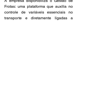
A empresa disponibiliza o Gestão de 
Frotas: uma plataforma que auxilia no 
controle de variáveis essenciais no 
transporte e diretamente ligadas a 
quase 70% dos custos totais – pneus e 
combustível. Além disso, há sistemas 
customizados, como o ERP, com vários 
módulos que integram a parte fiscal, 
financeira, controle de estoque, 
logística, compras e até mesmo gestão 
de pessoas. “Na Gestran integramos os 
nossos softwares à ferramenta Power BI 
da Microsoft, que permite a análise e o 
cruzamento de dados sem a 
necessidade de planilhas ou trabalho 
manual. Assim, é possível avaliar uma 
série de variáveis que certamente 
levará os gestores a melhores tomadas 
de decisão”, diz Paulo Raymundi.