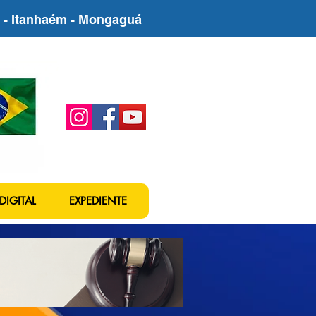
be - Itanhaém - Mongaguá
DIGITAL
EXPEDIENTE