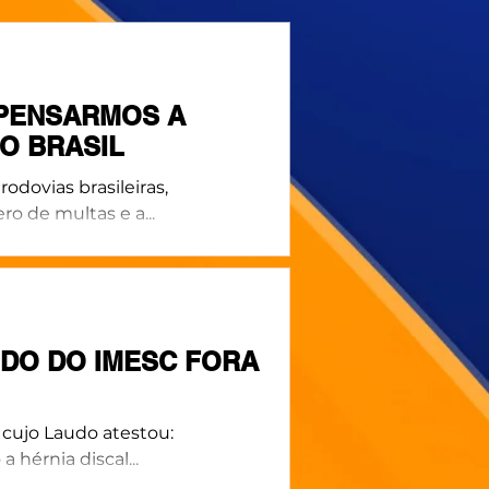
EPENSARMOS A
O BRASIL
rodovias brasileiras,
 de multas e a...
UDO DO IMESC FORA
 cujo Laudo atestou:
hérnia discal...