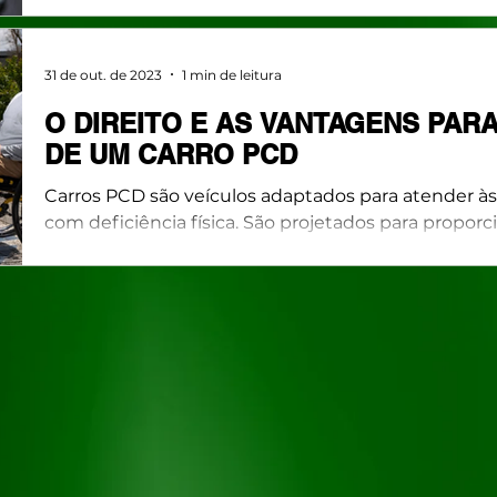
31 de out. de 2023
1 min de leitura
O DIREITO E AS VANTAGENS PAR
DE UM CARRO PCD
Carros PCD são veículos adaptados para atender à
com deficiência física. São projetados para proporci