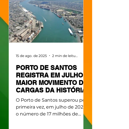
modernização dos espaços
internos da sede da ACS e
anúncio dos novos projetos: a
Maratona de Santos, Horas da
Vida e Cartão Benefícios ACS. O
presidente da ACS, Mauro
Sammarco, destacou que
celebrar o centenário do
15 de ago. de 2025
2 min de leitura
PORTO DE SANTOS
REGISTRA EM JULHO
MAIOR MOVIMENTO DE
CARGAS DA HISTÓRIA
O Porto de Santos superou pela
primeira vez, em julho de 2025,
o número de 17 milhões de
toneladas de cargas
movimentadas nos terminais...