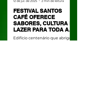
12 de jul. de 2025
2 min de leitura
FESTIVAL SANTOS
CAFÉ OFERECE
SABORES, CULTURA E
LAZER PARA TODA A
FAMÍLIA NO FIM DE
Edifício centenário que abrigou
SEMANA
grande da trajetória cafeeira do
País e ainda conta a história do
grão, o Museu do Café (Rua XV
de...