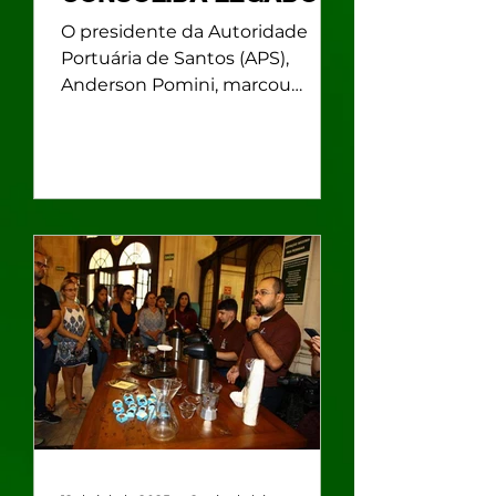
HISTÓRICO E
O presidente da Autoridade
TURÍSTICO DO PORTO
Portuária de Santos (APS),
DE SANTOS
Anderson Pomini, marcou
presença no início das obras da
2ª Fase do Parque Valongo,...