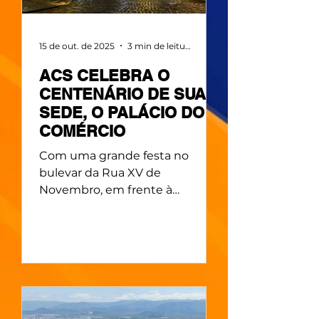
15 de out. de 2025
3 min de leitura
ACS CELEBRA O
CENTENÁRIO DE SUA
SEDE, O PALÁCIO DO
COMÉRCIO
Com uma grande festa no
bulevar da Rua XV de
Novembro, em frente à
instituição, a diretoria da
Associação Comercial de Santos
(ACS) celebrou no dia 24 de
agosto o centenário do Palácio
do Comércio. A cerimônia
marcou a entrega das obras de
restauro da fachada e de