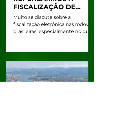
FISCALIZAÇÃO DE
VELOCIDADE NO
Muito se discute sobre a
BRASIL
fiscalização eletrônica nas rodovias
brasileiras, especialmente no que
tange ao aumento do número de
multas e a...