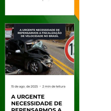
Associação Comercial de Santos
(ACS) celebrou no dia 24 de
agosto o centenário do Palácio do
Comércio. A cerimônia marcou a
entrega das obras de restauro da
fachada e de modernização dos
espaços internos da sede da ACS e
anúncio dos novos projetos: a
Maratona de Santos, Horas da Vida
e Cartão Benefícios ACS. O
presidente da ACS, Mauro
Sammarco, destacou que celebrar
o centenário do
15 de ago. de 2025
2 min de leitura
A URGENTE
NECESSIDADE DE
REPENSARMOS A