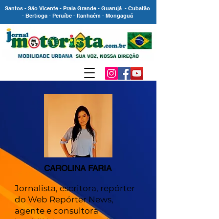
Santos - São Vicente - Praia Grande - Guarujá - Cubatão
- Bertioga - Peruíbe - Itanhaém - Mongaguá
CAROLINA FARIA
Jornalista, escritora, repórter
do Web Repórter News,
agente e consultora