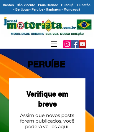
Santos - São Vicente - Praia Grande - Guarujá - Cubatão
- Bertioga - Peruíbe - Itanhaém - Mongaguá
PERUÍBE
Verifique em
breve
Assim que novos posts
forem publicados, você
poderá vê-los aqui.