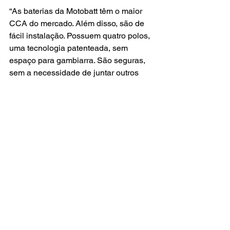
“As baterias da Motobatt têm o maior 
CCA do mercado. Além disso, são de 
fácil instalação. Possuem quatro polos, 
uma tecnologia patenteada, sem 
espaço para gambiarra. São seguras, 
sem a necessidade de juntar outros 
fios”, destaca Silvério.
SOBRE A MOTOBATT
Distribuída mundialmente, a Motobatt 
fabrica baterias GEL, AGM e Quadiflex 
de até 4 polos, o que permite a 
adaptação para a maioria das 
motocicletas, além de oferecer uma 
linha completa de 4 a 32 amperes.
MAIS INFORMAÇÕES Para saber 
mais: 
https://motobatt.com.br/
Tecnologia e Inovação