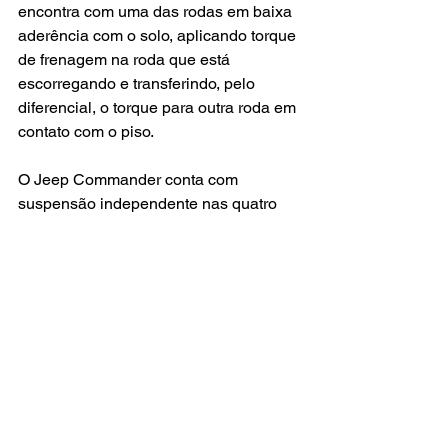
encontra com uma das rodas em baixa 
aderência com o solo, aplicando torque 
de frenagem na roda que está 
escorregando e transferindo, pelo 
diferencial, o torque para outra roda em 
contato com o piso.
O Jeep Commander conta com 
suspensão independente nas quatro 
rodas. Sua principal vantagem é o fato 
de permitir grande controle das forças 
que atuam nas rodas no sentido 
longitudinal (acelerações e freadas), 
vertical (desnivelamentos do piso) e na 
rolagem da carroceria (curvas). O SUV 
recebe correção de faixa, ACC, 
comutação automática dos faróis, 
alerta de mudança de faixa, leitor de 
placas de trânsito, monitoramento de 