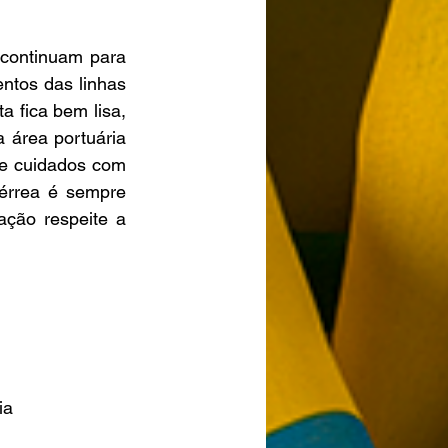
continuam para 
tos das linhas 
 fica bem lisa, 
 área portuária 
e cuidados com 
férrea é sempre 
ção respeite a 
ia