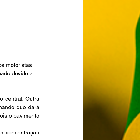
os motoristas 
nado devido a 
central. Outra 
hando que dará 
ois o pavimento 
e concentração 