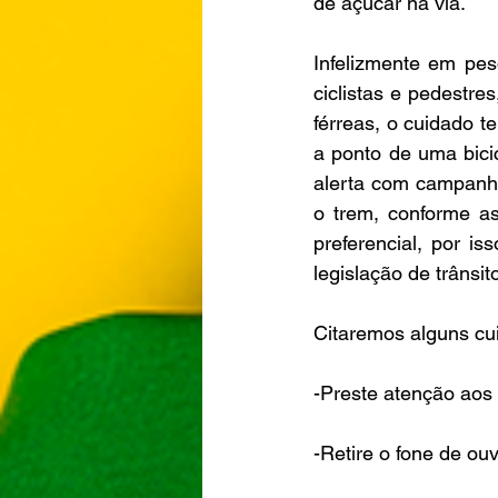
de açúcar na via. 
Infelizmente em pes
ciclistas e pedestr
férreas, o cuidado t
a ponto de uma bicic
alerta com campanha
o trem, conforme as
preferencial, por i
legislação de trânsit
Citaremos alguns cu
-Preste atenção aos 
-Retire o fone de ou